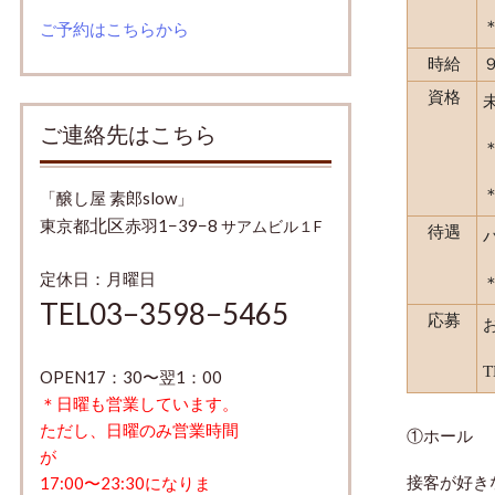
ご予約はこちらから
時給
資格
ご連絡先はこちら
「醸し屋 素郎slow」
北区
東京都
赤羽1−39−8
サアムビル１F
待遇
定休日：月曜日
TEL03−3598−5465
応募
OPEN17：30〜翌1：00
＊
日曜も営業しています。
ただし、日曜のみ営業時間
①ホール
が
接客が好き
17:00〜23:30になりま